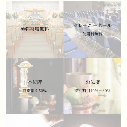
セレモニーホール
須弥祭壇無料
使用料無料
本位牌
お仏壇
特別割引50%
特別割引40%～60％