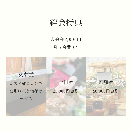
絆会特典
入会金2,000円
月々会費0円
火葬式
一日葬
家族葬
かのと絆会入会で
お別れ花＆切花サ
25,000円 割引
50,000円 割引
ービス