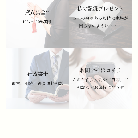
私の記録プレゼント
貸衣装全て
万一の事があった時に家族が
10%～20%割引
困らないように・・・
お問合せはコチラ
行政書士
かのと絆会入会やご質問、ご
遺言、相続、後見無料相談
相談などお気軽にどうぞ