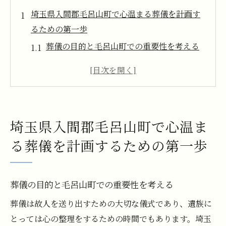
埼玉県入間郡毛呂山町で心温まる葬儀を計画す
るための第一歩
葬儀の目的と毛呂山町での重要性を考える
毛呂山町の葬儀文化を理解するために知っ
ておきたい基礎知識
毛呂山町での葬儀会場選びのポイント
地域に密着した葬儀社との出会い方
埼玉県入間郡毛呂山町で心温ま
故人の希望を反映した葬儀内容の考え方
る葬儀を計画するための第一歩
予算に応じた最適な葬儀プランの選び方
地域に根ざした葬儀プラン選びが毛呂山町での
思い出を彩る
葬儀の目的と毛呂山町での重要性を考える
毛呂山町ならではの葬儀プランとは
葬儀は故人を送り出すための大切な儀式であり、遺族に
地域の伝統を取り入れた葬儀スタイルの選
とっては心の整理をするための時間でもあります。埼玉