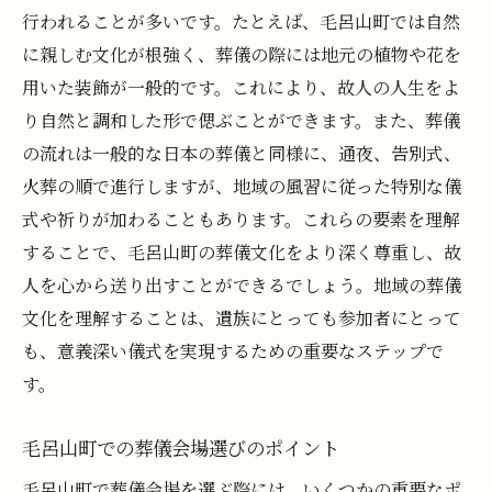
行われることが多いです。たとえば、毛呂山町では自然
最後の別れを大切にするための心得
に親しむ文化が根強く、葬儀の際には地元の植物や花を
心に寄り添う毛呂山町の葬儀プランが持つ特長
用いた装飾が一般的です。これにより、故人の人生をよ
とその魅力
り自然と調和した形で偲ぶことができます。また、葬儀
地域密着型の葬儀プランが持つ利点
の流れは一般的な日本の葬儀と同様に、通夜、告別式、
毛呂山町の葬儀で選ばれる人気の演出
火葬の順で進行しますが、地域の風習に従った特別な儀
遺族の希望に合わせたカスタマイズの方法
式や祈りが加わることもあります。これらの要素を理解
毛呂山町の葬儀社が提供する安心のサポー
することで、毛呂山町の葬儀文化をより深く尊重し、故
ト
人を心から送り出すことができるでしょう。地域の葬儀
故人への愛を伝えるためのユニークなプラ
文化を理解することは、遺族にとっても参加者にとって
ン
も、意義深い儀式を実現するための重要なステップで
す。
感謝の気持ちを形にする葬儀の魅力
毛呂山町における葬儀の選び方で失敗しないた
毛呂山町での葬儀会場選びのポイント
めの秘訣
毛呂山町で葬儀会場を選ぶ際には、いくつかの重要なポ
葬儀プランを選ぶ際の注意点