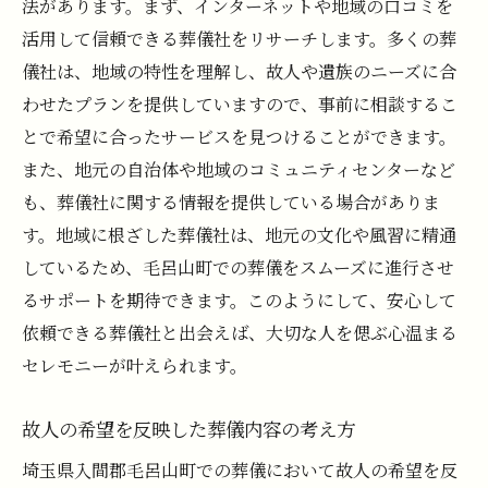
法があります。まず、インターネットや地域の口コミを
未来を見据えた葬儀の新しい形
活用して信頼できる葬儀社をリサーチします。多くの葬
地域の伝統を尊重した毛呂山町の葬儀で心に刻
儀社は、地域の特性を理解し、故人や遺族のニーズに合
む見送り
わせたプランを提供していますので、事前に相談するこ
毛呂山町の葬儀で大切にしたい伝統的儀礼
とで希望に合ったサービスを見つけることができます。
地域コミュニティと協力する葬儀の方法
また、地元の自治体や地域のコミュニティセンターなど
も、葬儀社に関する情報を提供している場合がありま
毛呂山町ならではの葬儀文化の再発見
す。地域に根ざした葬儀社は、地元の文化や風習に精通
地域に根ざした葬儀が生む連帯感
しているため、毛呂山町での葬儀をスムーズに進行させ
伝統と現代の調和を図る葬儀演出
るサポートを期待できます。このようにして、安心して
故人を偲ぶための新しい葬儀提案
依頼できる葬儀社と出会えば、大切な人を偲ぶ心温まる
大切な人を真心で送るための毛呂山町の葬儀ガ
セレモニーが叶えられます。
イド
毛呂山町の葬儀で心に残るお別れを実現す
故人の希望を反映した葬儀内容の考え方
る方法
埼玉県入間郡毛呂山町での葬儀において故人の希望を反