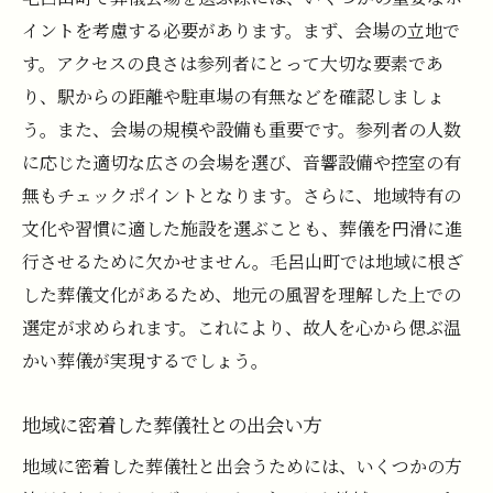
イントを考慮する必要があります。まず、会場の立地で
毛呂山町での葬儀社選びのコツ
す。アクセスの良さは参列者にとって大切な要素であ
事前準備とトラブル回避の方法
り、駅からの距離や駐車場の有無などを確認しましょ
費用を抑えた葬儀プランの工夫
う。また、会場の規模や設備も重要です。参列者の人数
契約時に確認しておくべきポイント
に応じた適切な広さの会場を選び、音響設備や控室の有
葬儀後のフォローアップ体制の重要性
無もチェックポイントとなります。さらに、地域特有の
故人への最後の贈り物としての毛呂山町の葬儀
文化や習慣に適した施設を選ぶことも、葬儀を円滑に進
プランとは
行させるために欠かせません。毛呂山町では地域に根ざ
した葬儀文化があるため、地元の風習を理解した上での
個性を大切にした葬儀プランの考え方
選定が求められます。これにより、故人を心から偲ぶ温
毛呂山町の自然環境を利用した葬儀の魅力
かい葬儀が実現するでしょう。
思い出を紡ぐための演出アイデア
家族と共に作り上げる葬儀の価値
地域に密着した葬儀社との出会い方
成人式や結婚式といった人生の節目との違
地域に密着した葬儀社と出会うためには、いくつかの方
い