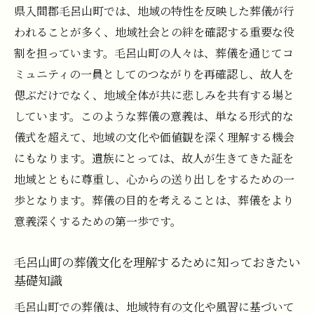
択
県入間郡毛呂山町では、地域の特性を反映した葬儀が行
毛呂山町の自然を生かした葬儀演出アイデ
われることが多く、地域社会との絆を確認する重要な役
ア
割を担っています。毛呂山町の人々は、葬儀を通じてコ
遺族に寄り添う柔軟なプランの活用法
ミュニティの一員としてのつながりを再確認し、故人を
偲ぶだけでなく、地域全体が共に悲しみを共有する場と
地域住民との絆を深める葬儀の工夫
しています。このような葬儀の意義は、単なる形式的な
毛呂山町での葬儀で大切にしたい思い出作
儀式を超えて、地域の文化や価値観を深く理解する機会
りの要素
にもなります。遺族にとっては、故人が生きてきた証を
故人を偲ぶ毛呂山町の葬儀で絶対に知っておき
地域とともに尊重し、心からの送り出しをするための一
たいポイント
歩となります。葬儀の目的を考えることは、葬儀をより
葬儀の準備で押さえておきたい基本事項
意義深くするための第一歩です。
毛呂山町特有の葬儀習慣を学ぶ
宗教や信仰に基づく葬儀の進め方
毛呂山町の葬儀文化を理解するために知っておきたい
基礎知識
心を込めた弔辞やお別れの言葉の作り方
参列者への心配りとマナーのポイント
毛呂山町での葬儀は、地域特有の文化や風習に基づいて