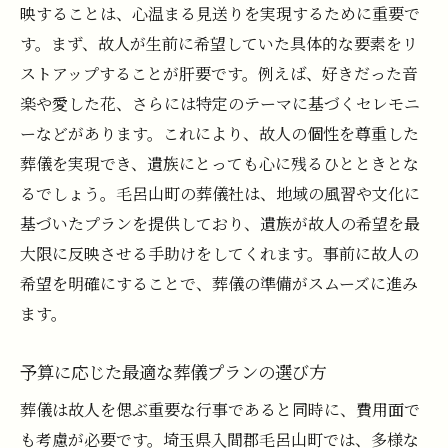
心を込めた葬儀のために知っておきたい基
映することは、心温まる見送りを実現するために重要で
本情報
す。まず、故人が生前に希望していた具体的な要素をリ
毛呂山町の葬儀で故人への感謝を伝えるコ
ストアップすることが肝要です。例えば、好きだった音
ツ
楽や愛した花、さらには特定のテーマに基づくセレモニ
遺族の気持ちを尊重した葬儀プランの選び
ーなどがあります。これにより、故人の個性を尊重した
方
葬儀を実現でき、遺族にとっても心に残るひとときとな
るでしょう。毛呂山町の葬儀社は、地域の風習や文化に
葬儀後の心のケアとサポート体制
基づいたプランを提供しており、遺族が故人の希望を最
毛呂山町での葬儀の未来を考える
大限に反映させる手助けをしてくれます。事前に故人の
希望を明確にすることで、葬儀の準備がスムーズに進み
ます。
予算に応じた最適な葬儀プランの選び方
葬儀は故人を偲ぶ重要な行事であると同時に、費用面で
も考慮が必要です。埼玉県入間郡毛呂山町では、多様な