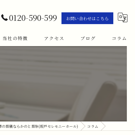
0120-590-599
お問い合わせはこちら
当社の特徴
アクセス
ブログ
コラム
施行
火葬
家族葬
一日葬
告別式
市の葬儀ならかのと葬祭(坂戸セレモニーホール)
コラム