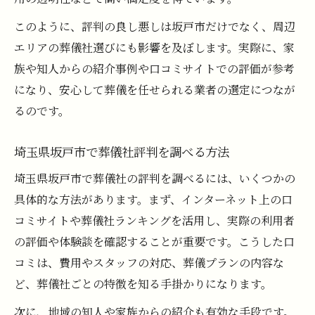
信頼できる葬儀社の探し方と見極め方
このように、評判の良し悪しは坂戸市だけでなく、周辺
エリアの葬儀社選びにも影響を及ぼします。実際に、家
評判の悪い葬儀社を見極めるための視点
族や知人からの紹介事例や口コミサイトでの評価が参考
評判の悪い葬儀社に共通する特徴とは
になり、安心して葬儀を任せられる業者の選定につなが
口コミで判明するトラブル事例と回避策
るのです。
葬儀の口コミからリスクを見抜くポイント
信頼できない葬儀社の見分け方を解説
埼玉県坂戸市で葬儀社評判を調べる方法
評判の悪化理由と葬儀選びの注意点
埼玉県坂戸市で葬儀社の評判を調べるには、いくつかの
火葬場や斎場の特徴と葬儀の流れを解説
具体的な方法があります。まず、インターネット上の口
葬儀の流れと火葬場利用時の注意点
コミサイトや葬儀社ランキングを活用し、実際の利用者
坂戸市火葬場と斎場の特徴を比較解説
の評価や体験談を確認することが重要です。こうした口
コミは、費用やスタッフの対応、葬儀プランの内容な
葬儀社と斎場選択時の評判の見方
ど、葬儀社ごとの特徴を知る手掛かりになります。
葬儀の流れにおける各施設の役割
葬儀口コミに見る斎場利用の実例紹介
次に、地域の知人や家族からの紹介も有効な手段です。