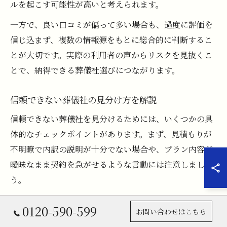
ルを起こす可能性が高いと考えられます。
一方で、良い口コミが偏って多い場合も、過度に評価を
信じ込まず、複数の情報源をもとに総合的に判断するこ
とが大切です。実際の利用者の声からリスクを見抜くこ
とで、納得できる葬儀社選びにつながります。
信頼できない葬儀社の見分け方を解説
信頼できない葬儀社を見分けるためには、いくつかの具
体的なチェックポイントがあります。まず、見積もりが
不明瞭で内訳の説明が十分でない場合や、プラン内容が
曖昧なまま契約を急がせるような言動には注意しましょ
う。
また、問い合わせや相談時の対応が事務的で、遺族の希
0120-590-599
お問い合わせはこちら
望や事情に寄り添おうとしないスタッフがいる葬儀社も