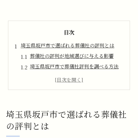
目次
埼玉県坂戸市で選ばれる葬儀社の評判とは
葬儀社の評判が地域選びに与える影響
埼玉県坂戸市で葬儀社評判を調べる方法
口コミと葬儀社ランキングの活用ポイント
葬儀サービスの質と評判の関連性を解説
葬儀の口コミから信頼性を見抜くコツ
葬儀の口コミが示す信頼できる理由
埼玉県坂戸市で選ばれる葬儀社
葬儀の口コミが信頼性判断に役立つ理由
の評判とは
実際の利用者が語る葬儀社の評判とは