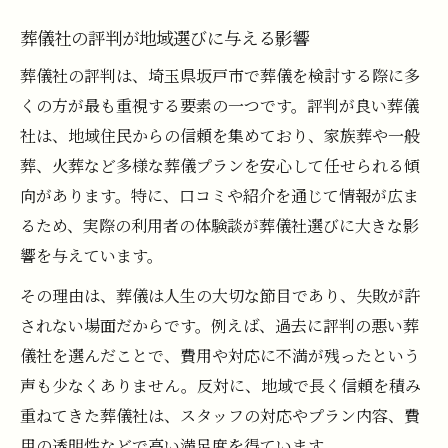
スタッフ対応に関する葬儀口コミの見方
葬儀社の評判が地域選びに与える影響
葬儀の費用満足度と口コミ評価の関係
評判の良い葬儀社の共通ポイント分析
葬儀社の評判は、埼玉県坂戸市で葬儀を検討する際に多
くの方が最も重視する要素の一つです。評判が良い葬儀
坂戸市周辺で安心できる葬儀サービス
社は、地域住民からの信頼を集めており、家族葬や一般
葬儀サービス選びに役立つ評判の比較
葬、火葬など多様な葬儀プランを安心して任せられる傾
安心して任せられる葬儀社の見極め方
向があります。特に、口コミや紹介を通じて情報が広ま
坂戸市周辺の葬儀社口コミを徹底調査
るため、実際の利用者の体験談が葬儀社選びに大きな影
葬儀社ランキングで見る信頼性の指標
響を与えています。
葬儀の対応力が高いサービスの特徴
その理由は、葬儀は人生の大切な節目であり、失敗が許
口コミを参考にした葬儀社選びのコツ
されない場面だからです。例えば、過去に評判の悪い葬
評判や口コミで葬儀社を比較検討する方法
儀社を選んだことで、費用や対応に不満が残ったという
葬儀社ランキングを活用した賢い選び方
声も少なくありません。反対に、地域で長く信頼を積み
口コミから見る葬儀費用の注意点解説
重ねてきた葬儀社は、スタッフの対応やプラン内容、費
用の透明性などで高い満足度を得ています。
葬儀の口コミ分析で重視すべきポイント