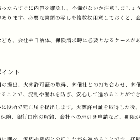
親族の葬儀で必要な書類を一括管理する方法
取ったらすぐに内容を確認し、不備がないか注意しましょ
葬儀書類箱を活用した効率的な整理術
があります。必要な書類の写しを複数枚用意しておくと、
親が亡くなった時の書類準備と実践ポイント
葬儀関係書類の保管と紛失防止対策
なども、会社や自治体、保険請求時に必要となるケースが
親族で共有すべき葬儀書類管理のコツ
会社提出用の葬儀証明書もらい方ガイド
葬儀会社提出書類の基本と取得手順
ポイント
葬儀証明書のもらい方と注意すべき点
届の提出、火葬許可証の取得、葬儀社との打ち合わせ、葬
忌引き申請に必要な葬儀証明書の提出方法
することで、混乱や漏れを防ぎ、安心して進めることがで
会社提出用葬儀書類がバレるケースと対応策
かに役所で死亡届を提出します。火葬許可証を取得した後
葬儀証明書テンプレート活用のポイント
や保険、銀行口座の解約、会社への忌引き申請など、期限
年金や保険で求められる葬儀関係書類まとめ
年金手続きに必要な葬儀書類と準備方法
前に調べ、家族や親族と分担しながら進めることです。経