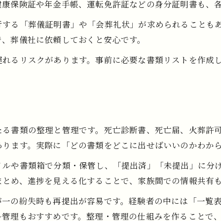
健康保険証や年金手帳、運転免許証などの身分証明書も、
行する「葬儀証明書」や「会葬礼状」が求められることも
で、葬儀社に依頼しておくと安心です。
遅れるリスクがあります。事前に必要な書類リストを作成
たる書類の整理と管理です。死亡診断書、死亡届、火葬許
あります。実際に「どの書類をどこに出せばいいのかわか
イルや書類箱で分類・保管し、「提出済」「未提出」に分
まとめ、進捗を見える化することで、家族間での情報共有
一の紛失時も再提出が容易です。経験者の中には「一覧表
ル管理もおすすめです。整理・管理の仕組みを作ることで