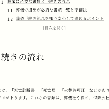
葬儀に必要な書類と手続きの流れ
葬儀で提出が必須な書類一覧と準備法
葬儀手続き流れを知り安心して進めるポイント
葬儀に必要な書類の取得手順と注意点
死亡後すぐに役立つ葬儀関係書類の種類
親族が戸惑う葬儀書類の整理と管理術
死亡後の手続き一覧表で漏れを防ぐ方法
手続きの流れ
死亡後の手続き一覧表で葬儀書類漏れを防ぐ
葬儀に必要な書類のチェックリスト活用法
手続き漏れ防止のための葬儀書類管理術
死亡後の手続き必要書類を効率よく準備するコツ
には、「死亡診断書」「死亡届」「火葬許可証」などがあ
親の葬儀後の手続き一覧表PDFの活用ポイント
許可が下ります。これらの書類は、葬儀社や役所、保険会
親族の葬儀準備で役立つ書類管理術