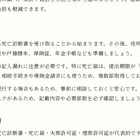
保険金請求で重要な葬儀関係書類のまとめ
負担も軽減できます。
年金・保険の受給手続きで使う書類一覧
葬儀後の年金・保険手続きの進め方
必要書類の取得と提出で困らない対策
ら死亡診断書を受け取ることから始まります。その後、役
葬儀後に注意したい必要書類と手続き
票や戸籍謄本、保険証、年金手帳なども準備しましょう。
葬儀後に必要な書類提出と手続きポイント
の記入漏れに注意が必要です。特に死亡届は、提出期限が「
各機関への葬儀手続きで注意すべき必要書類
、相続手続きや保険金請求にも使うため、複数部取得して
死亡後の手続き一覧表で漏れを防ぐ工夫
発行する場合もあるため、事前に相談しておくと安心です
葬儀書類の保管期間と紛失防止のヒント
スクがあるため、記載内容や必要部数を必ず確認しましょ
葬儀後の相続・年金手続きで役立つ書類整理
類
死亡診断書・死亡届・火葬許可証・埋葬許可証が代表的で