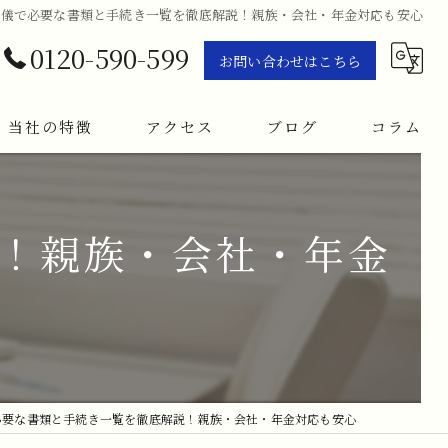
葬儀で必要な書類と手続き一覧を徹底解説！親族・会社・年金対応も安心
0120-590-599
お問い合わせはこちら
当社の特徴
アクセス
ブログ
コラム
施行
！親族・会社・年金
火葬
家族葬
一日葬
告別式
必要な書類と手続き一覧を徹底解説！親族・会社・年金対応も安心