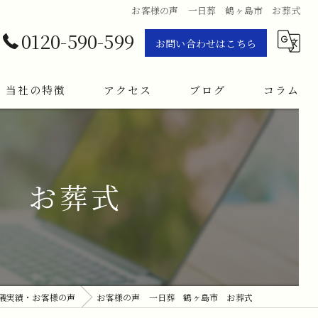
お客様の声 一日葬 鶴ヶ島市 お葬式
0120-590-599
お問い合わせはこちら
当社の特徴
アクセス
ブログ
コラム
施行
火葬
 お葬式
家族葬
一日葬
告別式
儀実績・お客様の声
お客様の声 一日葬 鶴ヶ島市 お葬式