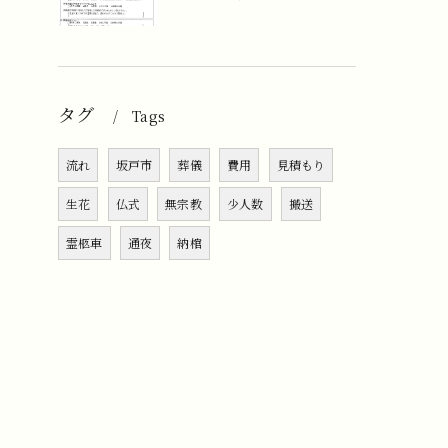
タグ
Tags
流れ
坂戸市
葬儀
費用
見積もり
生花
仏式
無宗教
少人数
搬送
霊柩車
通夜
納棺